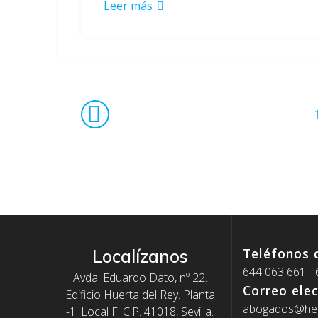
Leer más
Navegación
de
entradas
Teléfonos 
Localízanos
644 063 661 -
Avda. Eduardo Dato, nº 22.
Correo ele
Edificio Huerta del Rey. Planta
abogados@hep
-1. Local F. C.P. 41018, Sevilla.