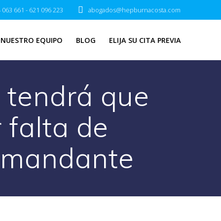
 063 661 - 621 096 223
abogados@hepburnacosta.com
NUESTRO EQUIPO
BLOG
ELIJA SU CITA PREVIA
o tendrá que
 falta de
demandante