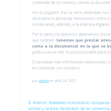
contenido de los mismos, siendo la documental
Así, el juzgador, tras la vista celebrada, no
desestima la demanda interpuesta contra nues
condenando, además, a la empresa litigante 
Por lo tanto, no debemos detenernos únicam
que también
tenemos que prestar atenci
como a la documental en la que se ba
jurídica sea lo más fructuosa posible para lo
Si necesitas más información relacionada 
en contactar con nosotros.
por
admin
en abril 24, 2025
Navegación
Entrada
Anterior:
Nulidades eclesiásticas: búsqueda 
anterior:
verdad y carácter declarativo de las sentencias