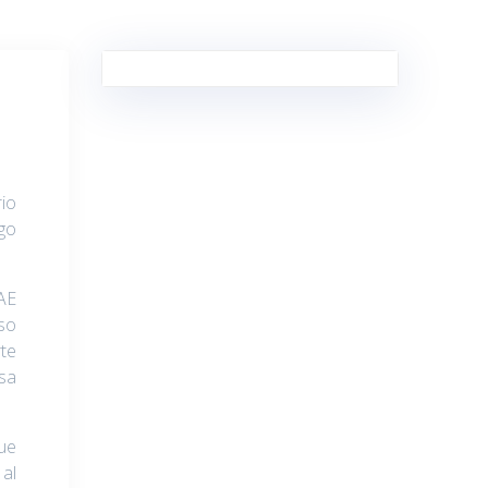
io
ago
TAE
aso
te
sa
que
 al