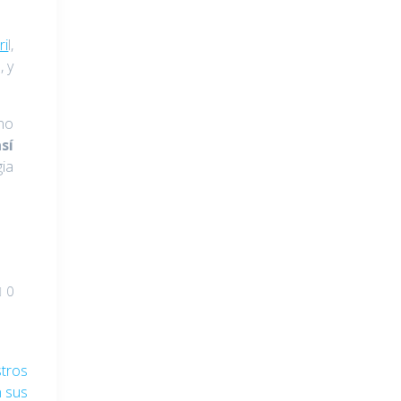
ri
l,
, y
ino
sí
gia
0
tros
n sus