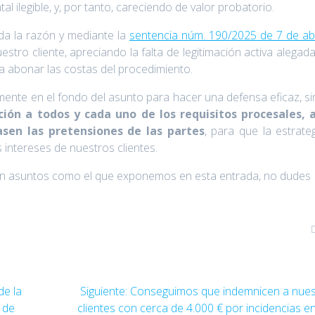
 ilegible, y, por tanto, careciendo de valor probatorio.
s da la razón y mediante la
sentencia núm. 190/2025 de 7 de ab
tro cliente, apreciando la falta de legitimación activa alegada
a abonar las costas del procedimiento.
ente en el fondo del asunto para hacer una defensa eficaz, s
ón a todos y cada uno de los requisitos procesales, a
sen las pretensiones de las partes
, para que la estrate
s intereses de nuestros clientes.
con asuntos como el que exponemos en esta entrada, no dudes
Entrada
de la
Siguiente:
Conseguimos que indemnicen a nues
siguiente:
 de
clientes con cerca de 4.000 € por incidencias e